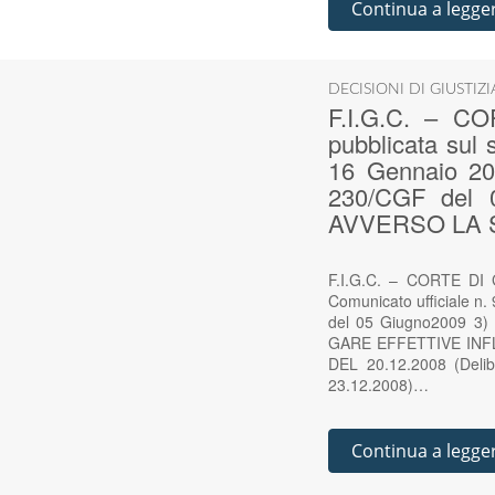
Continua a legge
DECISIONI DI GIUSTIZ
F.I.G.C. – C
pubblicata sul 
16 Gennaio 200
230/CGF del
AVVERSO LA 
F.I.G.C. – CORTE DI G
Comunicato ufficiale n.
del 05 Giugno2009 
GARE EFFETTIVE IN
DEL 20.12.2008 (Delib
23.12.2008)…
Continua a legge