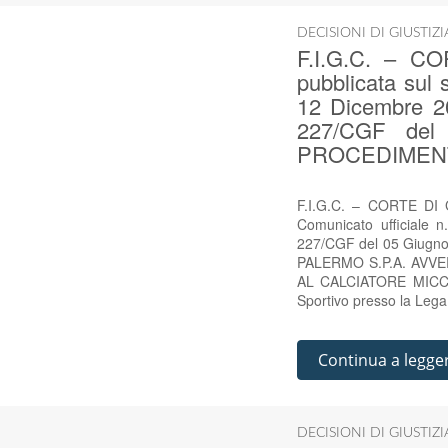
DECISIONI DI GIUSTIZ
F.I.G.C. – C
pubblicata sul 
12 Dicembre 20
227/CGF del
PROCEDIMENT
F.I.G.C. – CORTE DI G
Comunicato ufficiale 
227/CGF del 05 Giug
PALERMO S.P.A. AVV
AL CALCIATORE MICCO
Sportivo presso la Lega
Continua a legge
DECISIONI DI GIUSTIZ