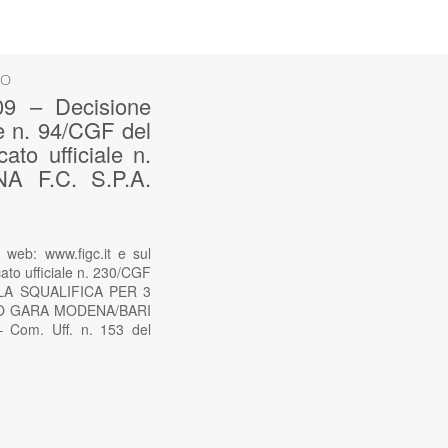
SO
9 – Decisione
le n. 94/CGF del
to ufficiale n.
 F.C. S.P.A.
web: www.figc.it e sul
ato ufficiale n. 230/CGF
LA SQUALIFICA PER 3
O GARA MODENA/BARI
– Com. Uff. n. 153 del