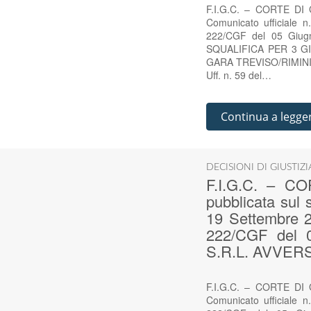
F.I.G.C. – CORTE DI G
Comunicato ufficiale 
222/CGF del 05 Giu
SQUALIFICA PER 3 G
GARA TREVISO/RIMINI DE
Uff. n. 59 del…
Continua a legge
DECISIONI DI GIUSTIZ
F.I.G.C. – C
pubblicata sul 
19 Settembre 2
222/CGF del
S.R.L. AVVER
F.I.G.C. – CORTE DI G
Comunicato ufficiale 