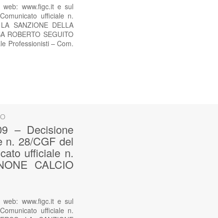
web: www.figc.it e sul
omunicato ufficiale n.
O LA SANZIONE DELLA
RSA ROBERTO SEGUITO
e Professionisti – Com.
SO
9 – Decisione
le n. 28/CGF del
to ufficiale n.
INONE CALCIO
web: www.figc.it e sul
omunicato ufficiale n.