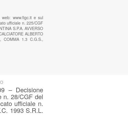
web: www.figc.it e sul
ato ufficiale n. 225/CGF
NTINA S.P.A. AVVERSO
 CALCIATORE ALBERTO
 COMMA 1.3 C.G.S.,
SO
9 – Decisione
le n. 28/CGF del
to ufficiale n.
C. 1993 S.R.L.