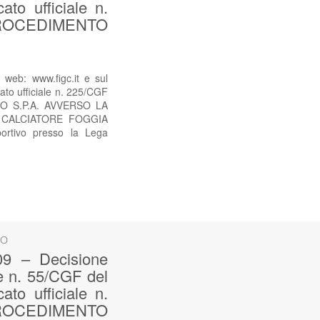
to ufficiale n.
ROCEDIMENTO
web: www.figc.it e sul
ato ufficiale n. 225/CGF
O S.P.A. AVVERSO LA
 CALCIATORE FOGGIA
rtivo presso la Lega
SO
9 – Decisione
le n. 55/CGF del
to ufficiale n.
ROCEDIMENTO