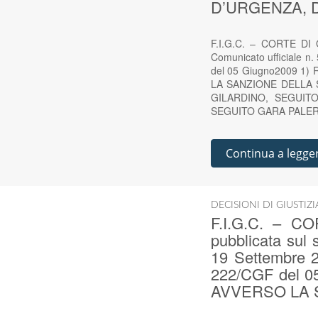
D’URGENZA, D
F.I.G.C. – CORTE DI G
Comunicato ufficiale n.
del 05 Giugno2009 1
LA SANZIONE DELLA 
GILARDINO, SEGUIT
SEGUITO GARA PALERM
Continua a legge
DECISIONI DI GIUSTIZ
F.I.G.C. – C
pubblicata sul 
19 Settembre 2
222/CGF del 0
AVVERSO LA 