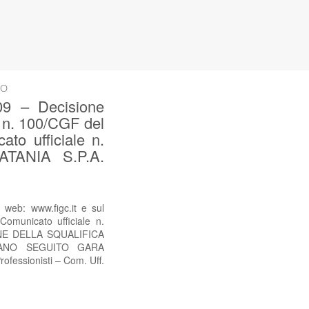
SO
9 – Decisione
e n. 100/CGF del
to ufficiale n.
TANIA S.P.A.
web: www.figc.it e sul
omunicato ufficiale n.
ONE DELLA SQUALIFICA
IANO SEGUITO GARA
fessionisti – Com. Uff.