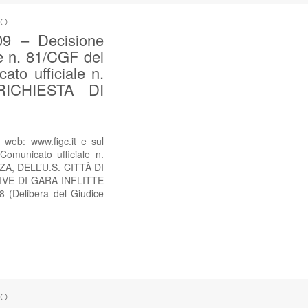
SO
9 – Decisione
le n. 81/CGF del
to ufficiale n.
RICHIESTA DI
web: www.figc.it e sul
omunicato ufficiale n.
, DELL’U.S. CITTÀ DI
VE DI GARA INFLITTE
Delibera del Giudice
SO