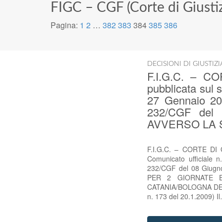
FIGC – CGF (Corte di Giusti
Pagina:
1
2
…
382
383
384
385
386
DECISIONI DI GIUSTIZ
F.I.G.C. – C
pubblicata sul 
27 Gennaio 200
232/CGF del
AVVERSO LA 
F.I.G.C. – CORTE DI G
Comunicato ufficiale 
232/CGF del 08 Giug
PER 2 GIORNATE E
CATANIA/BOLOGNA DEL 18
n. 173 del 20.1.2009) I