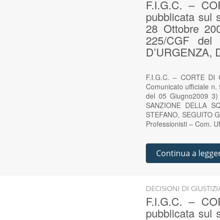
F.I.G.C. – C
pubblicata sul 
28 Ottobre 200
225/CGF de
D’URGENZA, D
F.I.G.C. – CORTE DI G
Comunicato ufficiale n.
del 05 Giugno2009 
SANZIONE DELLA SQ
STEFANO, SEGUITO GARA
Professionisti – Com. U
Continua a legge
DECISIONI DI GIUSTIZ
F.I.G.C. – C
pubblicata sul 