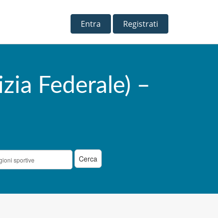
Entra
Registrati
zia Federale) –