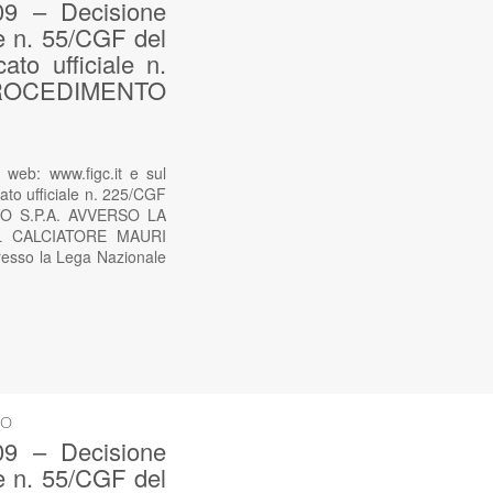
9 – Decisione
le n. 55/CGF del
to ufficiale n.
ROCEDIMENTO
web: www.figc.it e sul
ato ufficiale n. 225/CGF
O S.P.A. AVVERSO LA
L CALCIATORE MAURI
esso la Lega Nazionale
SO
9 – Decisione
le n. 55/CGF del