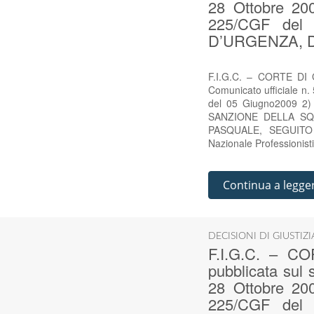
28 Ottobre 200
225/CGF de
D’URGENZA, D
F.I.G.C. – CORTE DI G
Comunicato ufficiale n.
del 05 Giugno2009 
SANZIONE DELLA SQ
PASQUALE, SEGUITO G
Nazionale Professionist
Continua a legge
DECISIONI DI GIUSTIZ
F.I.G.C. – C
pubblicata sul 
28 Ottobre 200
225/CGF de