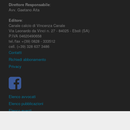
Direttore Responsabile
:
Avv. Gaetano Aita
Editore
:
Canale calcio di Vincenza Canale
Via Leonardo da Vinci n. 27 - 84025 - Eboli (SA)
P.IVA 04620490658
tel./fax +(39) 0828 - 333512
cell. (+39) 328 637 3486
Contatti
Richiedi abbonamento
Privacy
Elenco avvocati
Elenco pubblicazioni
Elenco eventi