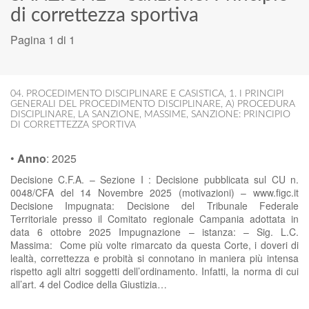
di correttezza sportiva
Pagina 1 di 1
04. PROCEDIMENTO DISCIPLINARE E CASISTICA
,
1. I PRINCIPI
GENERALI DEL PROCEDIMENTO DISCIPLINARE
,
A) PROCEDURA
DISCIPLINARE
,
LA SANZIONE
,
MASSIME
,
SANZIONE: PRINCIPIO
DI CORRETTEZZA SPORTIVA
•
Anno
:
2025
Decisione C.F.A. – Sezione I : Decisione pubblicata sul CU n.
0048/CFA del 14 Novembre 2025 (motivazioni) – www.figc.it
Decisione Impugnata: Decisione del Tribunale Federale
Territoriale presso il Comitato regionale Campania adottata in
data 6 ottobre 2025 Impugnazione – istanza: – Sig. L.C.
Massima: Come più volte rimarcato da questa Corte, i doveri di
lealtà, correttezza e probità si connotano in maniera più intensa
rispetto agli altri soggetti dell’ordinamento. Infatti, la norma di cui
all’art. 4 del Codice della Giustizia…