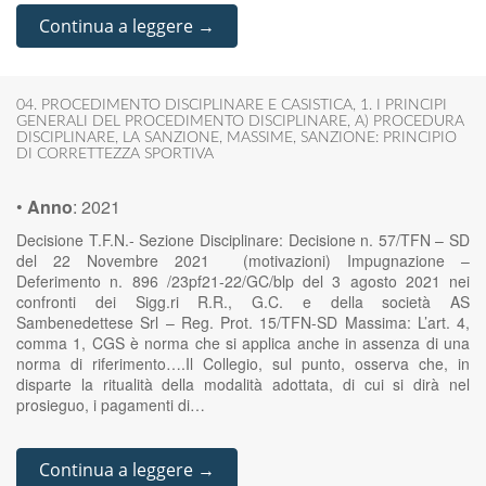
Continua a leggere →
04. PROCEDIMENTO DISCIPLINARE E CASISTICA
,
1. I PRINCIPI
GENERALI DEL PROCEDIMENTO DISCIPLINARE
,
A) PROCEDURA
DISCIPLINARE
,
LA SANZIONE
,
MASSIME
,
SANZIONE: PRINCIPIO
DI CORRETTEZZA SPORTIVA
•
Anno
:
2021
Decisione T.F.N.- Sezione Disciplinare: Decisione n. 57/TFN – SD
del 22 Novembre 2021 (motivazioni) Impugnazione –
Deferimento n. 896 /23pf21-22/GC/blp del 3 agosto 2021 nei
confronti dei Sigg.ri R.R., G.C. e della società AS
Sambenedettese Srl – Reg. Prot. 15/TFN-SD Massima: L’art. 4,
comma 1, CGS è norma che si applica anche in assenza di una
norma di riferimento….Il Collegio, sul punto, osserva che, in
disparte la ritualità della modalità adottata, di cui si dirà nel
prosieguo, i pagamenti di…
Continua a leggere →