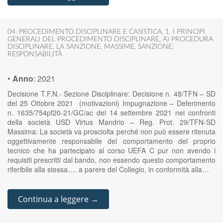
04. PROCEDIMENTO DISCIPLINARE E CASISTICA
,
1. I PRINCIPI
GENERALI DEL PROCEDIMENTO DISCIPLINARE
,
A) PROCEDURA
DISCIPLINARE
,
LA SANZIONE
,
MASSIME
,
SANZIONE:
RESPONSABILITÀ
•
Anno
:
2021
Decisione T.F.N.- Sezione Disciplinare: Decisione n. 48/TFN – SD
del 25 Ottobre 2021 (motivazioni) Impugnazione – Deferimento
n. 1635/754pf20-21/GC/ac del 14 settembre 2021 nei confronti
della società USD Virtus Mandrio – Reg. Prot. 29/TFN-SD
Massima: La società va prosciolta perché non può essere ritenuta
oggettivamente responsabile del comportamento del proprio
tecnico che ha partecipato al corso UEFA C pur non avendo i
requisiti prescritti dal bando, non essendo questo comportamento
riferibile alla stessa…. a parere del Collegio, in conformità alla…
Continua a leggere →