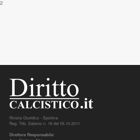
2
Rivista Giuridico - Sportiva
Reg. Trib. Salerno n. 18 del 05.10.2011
Direttore Responsabile
: