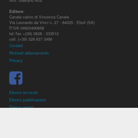
Avv. Gaetano Aita
Editore
:
Canale calcio di Vincenza Canale
Via Leonardo da Vinci n. 27 - 84025 - Eboli (SA)
P.IVA 04620490658
tel./fax +(39) 0828 - 333512
cell. (+39) 328 637 3486
Contatti
Richiedi abbonamento
Privacy
Elenco avvocati
Elenco pubblicazioni
Elenco eventi
DirittoCalcistico.it
è il portale giuridico - normativo di riferimento per il
diritto sportivo. E' diretto alla società, al calciatore, all'agente