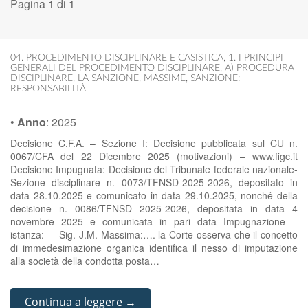
Pagina 1 di 1
04. PROCEDIMENTO DISCIPLINARE E CASISTICA
,
1. I PRINCIPI
GENERALI DEL PROCEDIMENTO DISCIPLINARE
,
A) PROCEDURA
DISCIPLINARE
,
LA SANZIONE
,
MASSIME
,
SANZIONE:
RESPONSABILITÀ
•
Anno
:
2025
Decisione C.F.A. – Sezione I: Decisione pubblicata sul CU n.
0067/CFA del 22 Dicembre 2025 (motivazioni) – www.figc.it
Decisione Impugnata: Decisione del Tribunale federale nazionale-
Sezione disciplinare n. 0073/TFNSD-2025-2026, depositato in
data 28.10.2025 e comunicato in data 29.10.2025, nonché della
decisione n. 0086/TFNSD 2025-2026, depositata in data 4
novembre 2025 e comunicata in pari data Impugnazione –
istanza: – Sig. J.M. Massima:…. la Corte osserva che il concetto
di immedesimazione organica identifica il nesso di imputazione
alla società della condotta posta…
Continua a leggere →