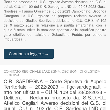
Reclamo proposto da: U.S. Irgolese Avverso decisioni del G.S. di
cui al: C.U. n° 102 del C.R. Sardegna LND del 09.03.2023 Gara:
“Irgolese – Fanum Orosei” del 05.03.2023 Campionato: Seconda
Categoria La U.S. Irgolese ha proposto reclamo avverso la
decisione del Giudice Sportivo, pubblicata nel C.U. C.R.S. n° 102
del 9 marzo 2023, in relazione alla partita emarginata, con la
quale è stata inflitta la sanzione sportiva della squalifica per tre
gare effettive del calciatore Sebastiano Puddu, per condotta
irriguardosa…
Continua a leggere →
COMITATO REGIONALE SARDEGNA
,
DECISIONI DI GIUSTIZIA
SPORTIVA
C.R. SARDEGNA – Corte Sportiva di Appello
Territoriale – 2022/2023 – figc-sardegna.it –
atto non ufficiale – CU N. 109 del 23/03/2023 –
Delibera – Reclamo proposto da: S.S.D.R.L.
Atletico Cagliari Avverso decisioni del G.S. di
cui al: C.U. n° 102 del C.R. Sardegna LND del