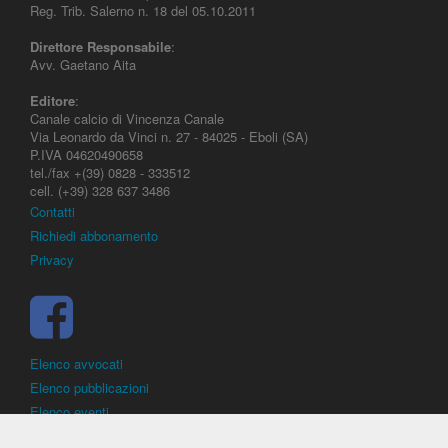
Reg. Trib. Salerno n. 18 del 05.10.2011
Direttore Responsabile
:
Avv. Gaetano Aita
Editore
:
Canale calcio di Vincenza Canale
Via Leonardo da Vinci n. 27 - 84025 - Eboli (SA)
P.IVA 04620490658
tel./fax +(39) 0828 - 333512
cell. (+39) 328 637 3486
Contatti
Richiedi abbonamento
Privacy
Elenco avvocati
Elenco pubblicazioni
Elenco eventi