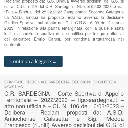
Reclamo proposto da: G.S. Bindua Avverso decisioni del G.S. di
cui al: C.U. n° 99 del C.R. Sardegna LND del 02.03.2023 Gara:
“Pula – Bindua” del 25.02.2023 Campionato: Seconda Categoria
La A.S.D. Bindua ha proposto reclamo avverso la decisione
Giudice Sportivo, pubblicata nel C.U. C.R.S. n° 99 del 2 marzo
2023, in relazione alla partita emarginata, con la quale è stata
inflitta la sanzione sportiva della squalifica per tre gare effettive
del calciatore Emilio Carusi, per condotta irriguardosa nei
confronti…
Continua a leggere →
COMITATO REGIONALE SARDEGNA
,
DECISIONI DI GIUSTIZIA
SPORTIVA
C.R. SARDEGNA – Corte Sportiva di Appello
Territoriale – 2022/2023 – figc-sardegna.it –
atto non ufficiale – CU N. 106 del 16/03/2023 –
Delibera – Reclami proposti da: A.S.D.
Antiochense Calasetta e Sig. Medda
Francesco (riuniti) Avverso decisioni del G.S. di