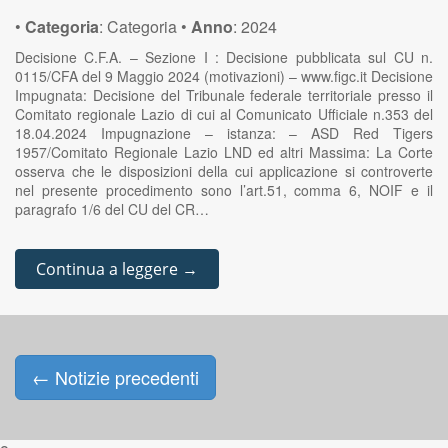
•
Categoria
:
Categoria
•
Anno
:
2024
Decisione C.F.A. – Sezione I : Decisione pubblicata sul CU n.
0115/CFA del 9 Maggio 2024 (motivazioni) – www.figc.it Decisione
Impugnata: Decisione del Tribunale federale territoriale presso il
Comitato regionale Lazio di cui al Comunicato Ufficiale n.353 del
18.04.2024 Impugnazione – istanza: – ASD Red Tigers
1957/Comitato Regionale Lazio LND ed altri Massima: La Corte
osserva che le disposizioni della cui applicazione si controverte
nel presente procedimento sono l’art.51, comma 6, NOIF e il
paragrafo 1/6 del CU del CR…
Continua a leggere →
←
Notizie precedenti
Posts navigation