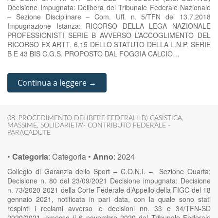
Decisione Impugnata: Delibera del Tribunale Federale Nazionale
– Sezione Disciplinare – Com. Uff. n. 5/TFN del 13.7.2018
Impugnazione Istanza: RICORSO DELLA LEGA NAZIONALE
PROFESSIONISTI SERIE B AVVERSO L’ACCOGLIMENTO DEL
RICORSO EX ARTT. 6.15 DELLO STATUTO DELLA L.N.P. SERIE
B E 43 BIS C.G.S. PROPOSTO DAL FOGGIA CALCIO…
Continua a leggere →
08. PROCEDIMENTO DELIBERE FEDERALI
,
B) CASISTICA
,
MASSIME
,
SOLIDARIETA'- CONTRIBUTO FEDERALE -
PARACADUTE
•
Categoria
:
Categoria
•
Anno
:
2024
Collegio di Garanzia dello Sport – C.O.N.I. – Sezione Quarta:
Decisione n. 80 del 23/09/2021 Decisione impugnata: Decisione
n. 73/2020-2021 della Corte Federale d’Appello della FIGC del 18
gennaio 2021, notificata in pari data, con la quale sono stati
respinti i reclami avverso le decisioni nn. 33 e 34/TFN-SD
2020/2021, emesse il 6 novembre 2020 dal Tribunale Federale