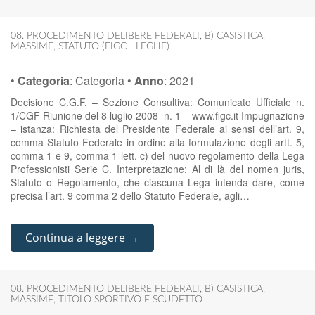
08. PROCEDIMENTO DELIBERE FEDERALI
,
B) CASISTICA
,
MASSIME
,
STATUTO (FIGC - LEGHE)
•
Categoria
:
Categoria
•
Anno
:
2021
Decisione C.G.F. – Sezione Consultiva: Comunicato Ufficiale n.
1/CGF Riunione del 8 luglio 2008 n. 1 – www.figc.it Impugnazione
– istanza: Richiesta del Presidente Federale ai sensi dell’art. 9,
comma Statuto Federale in ordine alla formulazione degli artt. 5,
comma 1 e 9, comma 1 lett. c) del nuovo regolamento della Lega
Professionisti Serie C. Interpretazione: Al di là del nomen juris,
Statuto o Regolamento, che ciascuna Lega intenda dare, come
precisa l’art. 9 comma 2 dello Statuto Federale, agli…
Continua a leggere →
08. PROCEDIMENTO DELIBERE FEDERALI
,
B) CASISTICA
,
MASSIME
,
TITOLO SPORTIVO E SCUDETTO