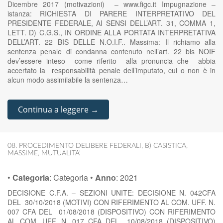
Dicembre 2017 (motivazioni) – www.figc.it Impugnazione –
istanza: RICHIESTA DI PARERE INTERPRETATIVO DEL
PRESIDENTE FEDERALE, AI SENSI DELL’ART. 31, COMMA 1,
LETT. D) C.G.S., IN ORDINE ALLA PORTATA INTERPRETATIVA
DELL’ART. 22 BIS DELLE N.O.I.F.. Massima: Il richiamo alla
sentenza penale di condanna contenuto nell’art. 22 bis NOIF
dev’essere inteso come riferito alla pronuncia che abbia
accertato la responsabilità penale dell’imputato, cui o non è in
alcun modo assimilabile la sentenza…
Continua a leggere →
08. PROCEDIMENTO DELIBERE FEDERALI
,
B) CASISTICA
,
MASSIME
,
MUTUALITA'
•
Categoria
:
Categoria
•
Anno
:
2021
DECISIONE C.F.A. – SEZIONI UNITE: DECISIONE N. 042CFA
DEL 30/10/2018 (MOTIVI) CON RIFERIMENTO AL COM. UFF. N.
007 CFA DEL 01/08/2018 (DISPOSITIVO) CON RIFERIMENTO
AL COM. UFF. N. 017 CFA DEL 10/08/2018 (DISPOSITIVO)