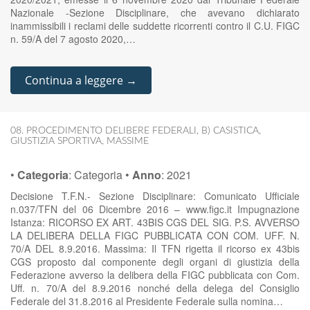
Nazionale -Sezione Disciplinare, che avevano dichiarato
inammissibili i reclami delle suddette ricorrenti contro il C.U. FIGC
n. 59/A del 7 agosto 2020,…
Continua a leggere →
08. PROCEDIMENTO DELIBERE FEDERALI
,
B) CASISTICA
,
GIUSTIZIA SPORTIVA
,
MASSIME
•
Categoria
:
Categoria
•
Anno
:
2021
Decisione T.F.N.- Sezione Disciplinare: Comunicato Ufficiale
n.037/TFN del 06 Dicembre 2016 – www.figc.it Impugnazione
Istanza: RICORSO EX ART. 43BIS CGS DEL SIG. P.S. AVVERSO
LA DELIBERA DELLA FIGC PUBBLICATA CON COM. UFF. N.
70/A DEL 8.9.2016. Massima: Il TFN rigetta il ricorso ex 43bis
CGS proposto dal componente degli organi di giustizia della
Federazione avverso la delibera della FIGC pubblicata con Com.
Uff. n. 70/A del 8.9.2016 nonché della delega del Consiglio
Federale del 31.8.2016 al Presidente Federale sulla nomina…