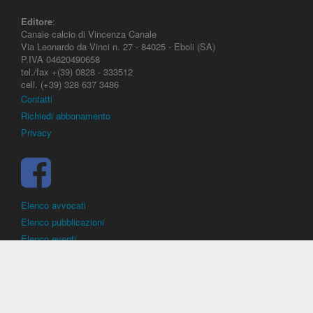
Editore
:
Canale calcio di Vincenza Canale
Via Leonardo da Vinci n. 27 - 84025 - Eboli (SA)
P.IVA 04620490658
tel./fax +(39) 0828 - 333512
cell. (+39) 328 637 3486
Contatti
Richiedi abbonamento
Privacy
Elenco avvocati
Elenco pubblicazioni
Elenco eventi
DirittoCalcistico.it
è il portale giuridico - normativo di riferimento per il
diritto sportivo. E' diretto alla società, al calciatore, all'agente