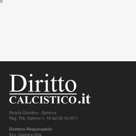
8
Rivista Giuridico - Sportiva
Reg. Trib. Salerno n. 18 del 05.10.2011
Direttore Responsabile
:
Avv. Gaetano Aita