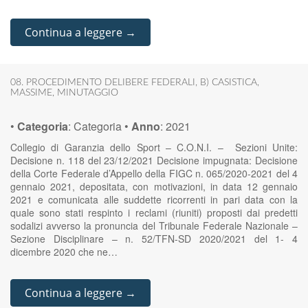
Continua a leggere →
08. PROCEDIMENTO DELIBERE FEDERALI
,
B) CASISTICA
,
MASSIME
,
MINUTAGGIO
•
Categoria
:
Categoria
•
Anno
:
2021
Collegio di Garanzia dello Sport – C.O.N.I. – Sezioni Unite:
Decisione n. 118 del 23/12/2021 Decisione impugnata: Decisione
della Corte Federale d’Appello della FIGC n. 065/2020-2021 del 4
gennaio 2021, depositata, con motivazioni, in data 12 gennaio
2021 e comunicata alle suddette ricorrenti in pari data con la
quale sono stati respinto i reclami (riuniti) proposti dai predetti
sodalizi avverso la pronuncia del Tribunale Federale Nazionale –
Sezione Disciplinare – n. 52/TFN-SD 2020/2021 del 1- 4
dicembre 2020 che ne…
Continua a leggere →