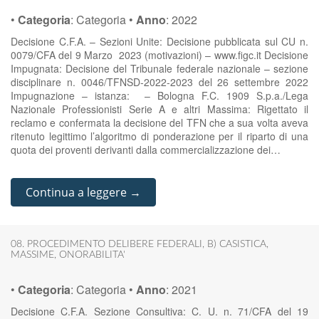
•
Categoria
:
Categoria
•
Anno
:
2022
Decisione C.F.A. – Sezioni Unite: Decisione pubblicata sul CU n.
0079/CFA del 9 Marzo 2023 (motivazioni) – www.figc.it Decisione
Impugnata: Decisione del Tribunale federale nazionale – sezione
disciplinare n. 0046/TFNSD-2022-2023 del 26 settembre 2022
Impugnazione – istanza: – Bologna F.C. 1909 S.p.a./Lega
Nazionale Professionisti Serie A e altri Massima: Rigettato il
reclamo e confermata la decisione del TFN che a sua volta aveva
ritenuto legittimo l’algoritmo di ponderazione per il riparto di una
quota dei proventi derivanti dalla commercializzazione dei…
Continua a leggere →
08. PROCEDIMENTO DELIBERE FEDERALI
,
B) CASISTICA
,
MASSIME
,
ONORABILITA'
•
Categoria
:
Categoria
•
Anno
:
2021
Decisione C.F.A. Sezione Consultiva: C. U. n. 71/CFA del 19