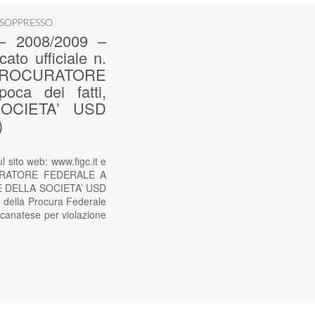
 SOPPRESSO
 2008/2009 –
ato ufficiale n.
 PROCURATORE
a dei fatti,
SOCIETA’ USD
)
ito web: www.figc.it e
OCURATORE FEDERALE A
) E DELLA SOCIETA’ USD
o della Procura Federale
ecanatese per violazione