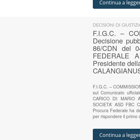
Continua a legge
DECISIONI DI GIUSTIZ
F.I.G.C. – 
Decisione pubbl
86/CDN del 
FEDERALE A 
Presidente de
CALANGIANUS (
F.I.G.C. – COMMISSION
sul Comunicato uffi
CARICO DI: MARIO AM
SOCIETA’ ASD FBC CAL
Procura Federale ha d
per rispondere il primo
Continua a legge