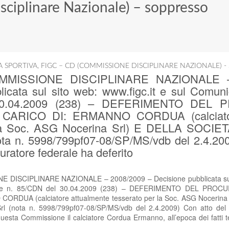
ciplinare Nazionale) – soppresso
IA SPORTIVA
,
FIGC – CD (COMMISSIONE DISCIPLINARE NAZIONALE) -
COMMISSIONE DISCIPLINARE NAZIONALE –
icata sul sito web: www.figc.it e sul Comunic
30.04.2009 (238) – DEFERIMENTO DEL
ARICO DI: ERMANNO CORDUA (calciator
 la Soc. ASG Nocerina Srl) E DELLA SOCI
ta n. 5998/799pf07-08/SP/MS/vdb del 2.4.200
uratore federale ha deferito
E DISCIPLINARE NAZIONALE – 2008/2009 – Decisione pubblicata sul s
ciale n. 85/CDN del 30.04.2009 (238) – DEFERIMENTO DEL PR
RDUA (calciatore attualmente tesserato per la Soc. ASG Nocerina
(nota n. 5998/799pf07-08/SP/MS/vdb del 2.4.2009) Con atto del 2
questa Commissione il calciatore Cordua Ermanno, all’epoca dei fatti 