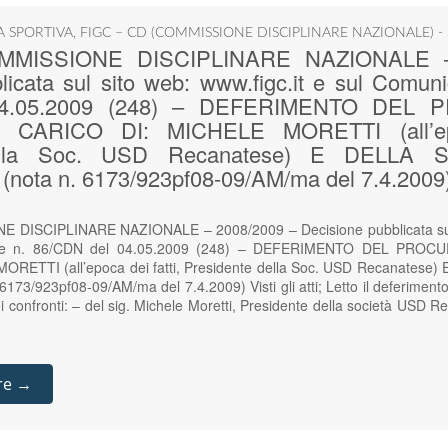
IA SPORTIVA
,
FIGC – CD (COMMISSIONE DISCIPLINARE NAZIONALE) -
COMMISSIONE DISCIPLINARE NAZIONALE –
icata sul sito web: www.figc.it e sul Comunic
04.05.2009 (248) – DEFERIMENTO DEL
CARICO DI: MICHELE MORETTI (all’epoc
della Soc. USD Recanatese) E DELLA 
ota n. 6173/923pf08-09/AM/ma del 7.4.2009
E DISCIPLINARE NAZIONALE – 2008/2009 – Decisione pubblicata sul s
ciale n. 86/CDN del 04.05.2009 (248) – DEFERIMENTO DEL PR
RETTI (all’epoca dei fatti, Presidente della Soc. USD Recanatese
3/923pf08-09/AM/ma del 7.4.2009) Visti gli atti; Letto il deferiment
ei confronti: – del sig. Michele Moretti, Presidente della società USD R
re →