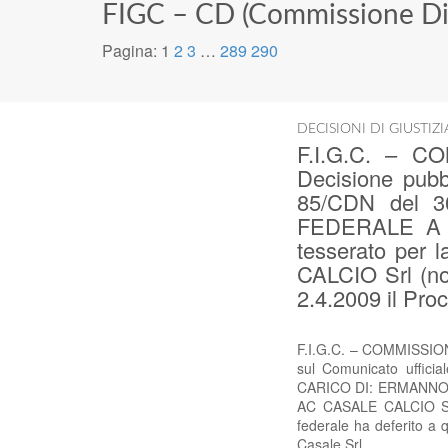
FIGC – CD (Commissione Dis
Pagina:
1
2
3
…
289
290
DECISIONI DI GIUSTIZ
F.I.G.C. – 
Decisione pubbl
85/CDN del 
FEDERALE A C
tesserato per
CALCIO Srl (no
2.4.2009 il Proc
F.I.G.C. – COMMISSION
sul Comunicato uffi
CARICO DI: ERMANNO CO
AC CASALE CALCIO Srl 
federale ha deferito a 
Casale Srl,…