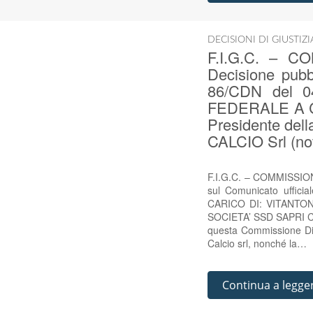
DECISIONI DI GIUSTIZ
F.I.G.C. – 
Decisione pubbl
86/CDN del 
FEDERALE A CA
Presidente del
CALCIO Srl (no
F.I.G.C. – COMMISSION
sul Comunicato uffi
CARICO DI: VITANTONIO
SOCIETA’ SSD SAPRI CAL
questa Commissione Disc
Calcio srl, nonché la…
Continua a legge