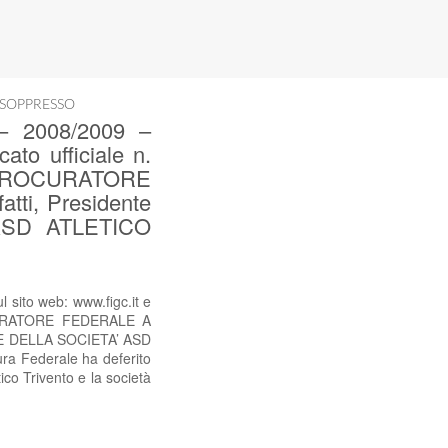
 SOPPRESSO
 2008/2009 –
ato ufficiale n.
 PROCURATORE
ti, Presidente
 ASD ATLETICO
ito web: www.figc.it e
OCURATORE FEDERALE A
o) E DELLA SOCIETA’ ASD
a Federale ha deferito
ico Trivento e la società