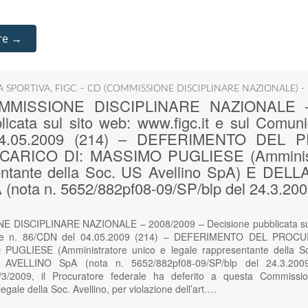
re →
IA SPORTIVA
,
FIGC – CD (COMMISSIONE DISCIPLINARE NAZIONALE) -
COMMISSIONE DISCIPLINARE NAZIONALE –
icata sul sito web: www.figc.it e sul Comunic
04.05.2009 (214) – DEFERIMENTO DEL
ARICO DI: MASSIMO PUGLIESE (Amministr
sentante della Soc. US Avellino SpA) E DEL
nota n. 5652/882pf08-09/SP/blp del 24.3.200
E DISCIPLINARE NAZIONALE – 2008/2009 – Decisione pubblicata sul s
ciale n. 86/CDN del 04.05.2009 (214) – DEFERIMENTO DEL PR
UGLIESE (Amministratore unico e legale rappresentante della So
VELLINO SpA (nota n. 5652/882pf08-09/SP/blp del 24.3.2009
/3/2009, il Procuratore federale ha deferito a questa Commissi
egale della Soc. Avellino, per violazione dell’art.…