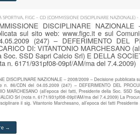
IA SPORTIVA
,
FIGC – CD (COMMISSIONE DISCIPLINARE NAZIONALE) -
COMMISSIONE DISCIPLINARE NAZIONALE –
icata sul sito web: www.figc.it e sul Comunic
04.05.2009 (247) – DEFERIMENTO DEL
RICO DI: VITANTONIO MARCHESANO (all’ep
la Soc. SSD Sapri Calcio Srl) E DELLA SOC
ta n. 6171/931pf08-09pf/AM/ma del 7.4.2009)
E DISCIPLINARE NAZIONALE – 2008/2009 – Decisione pubblicata sul s
ciale n. 86/CDN del 04.05.2009 (247) – DEFERIMENTO DEL PR
 MARCHESANO (all’epoca dei fatti, Presidente della Soc. SSD Sap
CIO Srl (nota n. 6171/931pf08-09pf/AM/ma del 7.4.2009) La Procura
iplinare il sig. Vitantonio Marchesano, all’epoca dei fatti Presidente
re →