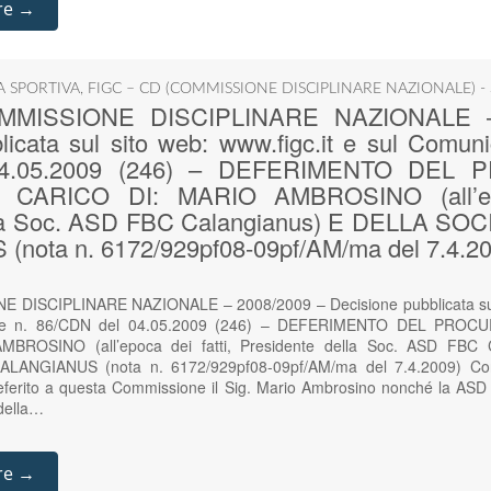
re →
IA SPORTIVA
,
FIGC – CD (COMMISSIONE DISCIPLINARE NAZIONALE) -
COMMISSIONE DISCIPLINARE NAZIONALE –
icata sul sito web: www.figc.it e sul Comunic
04.05.2009 (246) – DEFERIMENTO DEL
CARICO DI: MARIO AMBROSINO (all’epoc
lla Soc. ASD FBC Calangianus) E DELLA SO
nota n. 6172/929pf08-09pf/AM/ma del 7.4.20
E DISCIPLINARE NAZIONALE – 2008/2009 – Decisione pubblicata sul s
ciale n. 86/CDN del 04.05.2009 (246) – DEFERIMENTO DEL PR
BROSINO (all’epoca dei fatti, Presidente della Soc. ASD FBC 
ANGIANUS (nota n. 6172/929pf08-09pf/AM/ma del 7.4.2009) Con 
eferito a questa Commissione il Sig. Mario Ambrosino nonché la AS
 della…
re →