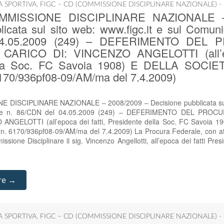
IA SPORTIVA
,
FIGC – CD (COMMISSIONE DISCIPLINARE NAZIONALE) -
COMMISSIONE DISCIPLINARE NAZIONALE –
icata sul sito web: www.figc.it e sul Comunic
04.05.2009 (249) – DEFERIMENTO DEL
ARICO DI: VINCENZO ANGELOTTI (all’epo
ella Soc. FC Savoia 1908) E DELLA SOCIE
6170/936pf08-09/AM/ma del 7.4.2009)
E DISCIPLINARE NAZIONALE – 2008/2009 – Decisione pubblicata sul s
ciale n. 86/CDN del 04.05.2009 (249) – DEFERIMENTO DEL PR
NGELOTTI (all’epoca dei fatti, Presidente della Soc. FC Savoia 
. 6170/936pf08-09/AM/ma del 7.4.2009) La Procura Federale, con att
sione Disciplinare il sig. Vincenzo Angellotti, all’epoca dei fatti Pres
re →
IA SPORTIVA
,
FIGC – CD (COMMISSIONE DISCIPLINARE NAZIONALE) -