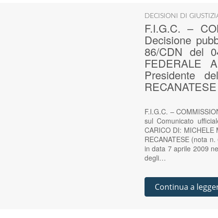
DECISIONI DI GIUSTIZ
F.I.G.C. – 
Decisione pubbl
86/CDN del 
FEDERALE A 
Presidente 
RECANATESE (n
F.I.G.C. – COMMISSION
sul Comunicato uffi
CARICO DI: MICHELE MO
RECANATESE (nota n. 617
in data 7 aprile 2009 n
degli…
Continua a legge