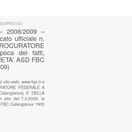
 SOPPRESSO
 2008/2009 –
ato ufficiale n.
 PROCURATORE
a dei fatti,
CIETA’ ASD FBC
09)
ito web: www.figc.it e
OCURATORE FEDERALE A
Calangianus) E DELLA
atto del 7.4.2009, la
D FBC Calangianus 1905