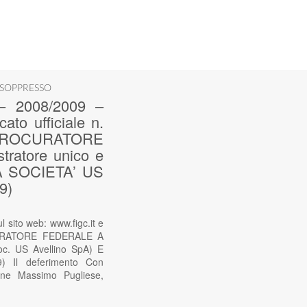
 SOPPRESSO
 2008/2009 –
ato ufficiale n.
 PROCURATORE
atore unico e
LA SOCIETA’ US
9)
ito web: www.figc.it e
OCURATORE FEDERALE A
c. US Avellino SpA) E
) Il deferimento Con
one Massimo Pugliese,