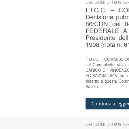
DECISIONI DI GIUSTIZ
F.I.G.C. – 
Decisione pubbl
86/CDN del 
FEDERALE A C
Presidente d
1908 (nota n. 
F.I.G.C. – COMMISSION
sul Comunicato uffi
CARICO DI: VINCENZO A
FC SAVOIA 1908 (nota n
deferito a questa Commis
Savoia…
Continua a legge
DECISIONI DI GIUSTIZ