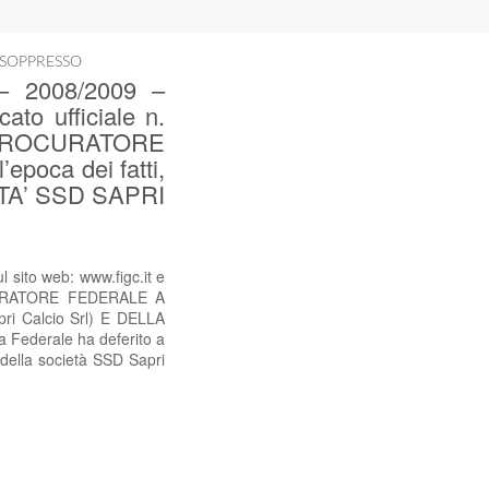
 SOPPRESSO
 2008/2009 –
ato ufficiale n.
 PROCURATORE
oca dei fatti,
IETA’ SSD SAPRI
ito web: www.figc.it e
OCURATORE FEDERALE A
ri Calcio Srl) E DELLA
 Federale ha deferito a
 della società SSD Sapri