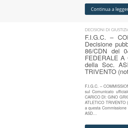
Continua a legge
DECISIONI DI GIUSTIZ
F.I.G.C. – 
Decisione pubbl
86/CDN del 
FEDERALE A CA
della Soc. A
TRIVENTO (nota
F.I.G.C. – COMMISSION
sul Comunicato uffi
CARICO DI: GINO GRIGUO
ATLETICO TRIVENTO (no
a questa Commissione il 
ASD…