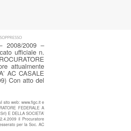
 SOPPRESSO
 2008/2009 –
ato ufficiale n.
 PROCURATORE
e attualmente
ETA’ AC CASALE
9) Con atto del
ito web: www.figc.it e
OCURATORE FEDERALE A
 Srl) E DELLA SOCIETA’
.4.2009 il Procuratore
tesserato per la Soc. AC