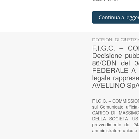
Continua a legge
DECISIONI DI GIUSTIZ
F.I.G.C. – 
Decisione pubbl
86/CDN del 
FEDERALE A C
legale rappre
AVELLINO SpA (
F.I.G.C. – COMMISSION
sul Comunicato uffi
CARICO DI: MASSIMO P
DELLA SOCIETA’ US A
provvedimento del 24
amministratore unico e l