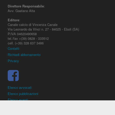
Direttore Responsabile
:
Avv. Gaetano Aita
Editore
:
Canale calcio di Vincenza Canale
Via Leonardo da Vinci n. 27 - 84025 - Eboli (SA)
P.IVA 04620490658
tel./fax +(39) 0828 - 333512
cell. (+39) 328 637 3486
Contatti
Richiedi abbonamento
Privacy
Elenco avvocati
Elenco pubblicazioni
Elenco eventi